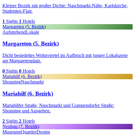
Kleiner Bezirk mit großer Dichte: Naschmarkt-Nähe, Karlskirche,
Studenten-Flair.
1
Sights
1
Hotels
Margareten (5. Bezirk)
Aufstrebend
Lokale
Margareten (5. Bezirk)
Dicht besiedeltes Wohnviertel im Aufbruch mit junger Lokalszene
am Margaretenplatz.
0
Sights
0
Hotels
Mariahilf (6. Bezirk)
Shopping
Naschmarkt
Mariahilf (6. Bezirk)
Mariahilfer Straße, Naschmarkt und Gumpendorfer Straße:
Shopping und Ausgehen.
2
Sights
2
Hotels
Neubau (7. Bezirk)
MuseumsQuartier
Design