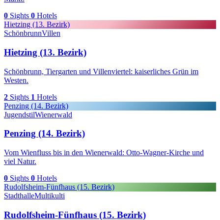
0
Sights
0
Hotels
Hietzing (13. Bezirk)
Schönbrunn
Villen
Hietzing (13. Bezirk)
Schönbrunn, Tiergarten und Villenviertel: kaiserliches Grün im
Westen.
2
Sights
1
Hotels
Penzing (14. Bezirk)
Jugendstil
Wienerwald
Penzing (14. Bezirk)
Vom Wienfluss bis in den Wienerwald: Otto-Wagner-Kirche und
viel Natur.
0
Sights
0
Hotels
Rudolfsheim-Fünfhaus (15. Bezirk)
Stadthalle
Multikulti
Rudolfsheim-Fünfhaus (15. Bezirk)