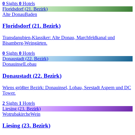
0
Sights
0
Hotels
Floridsdorf (21. Bezirk)
Alte Donau
Baden
Floridsdorf (21. Bezirk)
Transdanubien-Klassiker: Alte Donau, Marchfeldkanal und
Bisamberg-Weingärten.
0
Sights
0
Hotels
Donaustadt (22. Bezirk)
Donauinsel
Lobau
Donaustadt (22. Bezirk)
Wiens größter Bezirk: Donauinsel, Lobau, Seestadt Aspern und DC
Tower.
2
Sights
1
Hotels
Liesing (23. Bezirk)
Wotrubakirche
Wein
Liesing (23. Bezirk)