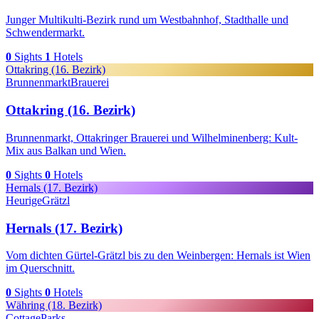
Junger Multikulti-Bezirk rund um Westbahnhof, Stadthalle und
Schwendermarkt.
0
Sights
1
Hotels
Ottakring (16. Bezirk)
Brunnenmarkt
Brauerei
Ottakring (16. Bezirk)
Brunnenmarkt, Ottakringer Brauerei und Wilhelminenberg: Kult-
Mix aus Balkan und Wien.
0
Sights
0
Hotels
Hernals (17. Bezirk)
Heurige
Grätzl
Hernals (17. Bezirk)
Vom dichten Gürtel-Grätzl bis zu den Weinbergen: Hernals ist Wien
im Querschnitt.
0
Sights
0
Hotels
Währing (18. Bezirk)
Cottage
Parks