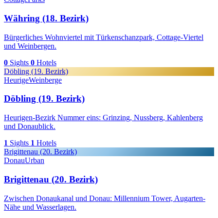
Währing (18. Bezirk)
Bürgerliches Wohnviertel mit Türkenschanzpark, Cottage-Viertel
und Weinbergen.
0
Sights
0
Hotels
Döbling (19. Bezirk)
Heurige
Weinberge
Döbling (19. Bezirk)
Heurigen-Bezirk Nummer eins: Grinzing, Nussberg, Kahlenberg
und Donaublick.
1
Sights
1
Hotels
Brigittenau (20. Bezirk)
Donau
Urban
Brigittenau (20. Bezirk)
Zwischen Donaukanal und Donau: Millennium Tower, Augarten-
Nähe und Wasserlagen.