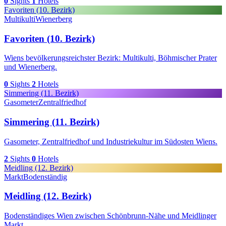
0
Sights
1
Hotels
Favoriten (10. Bezirk)
Multikulti
Wienerberg
Favoriten (10. Bezirk)
Wiens bevölkerungsreichster Bezirk: Multikulti, Böhmischer Prater
und Wienerberg.
0
Sights
2
Hotels
Simmering (11. Bezirk)
Gasometer
Zentralfriedhof
Simmering (11. Bezirk)
Gasometer, Zentralfriedhof und Industriekultur im Südosten Wiens.
2
Sights
0
Hotels
Meidling (12. Bezirk)
Markt
Bodenständig
Meidling (12. Bezirk)
Bodenständiges Wien zwischen Schönbrunn-Nähe und Meidlinger
Markt.